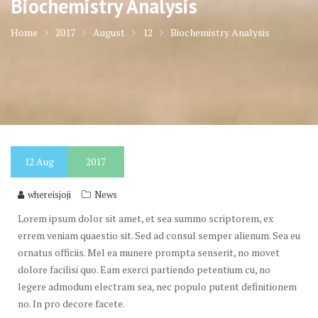
Biochemistry Analysis
Home
2017
August
12
Biochemistry Analysis
12
Aug
2017
whereisjoji
News
Lorem ipsum dolor sit amet, et sea summo scriptorem, ex
errem veniam quaestio sit. Sed ad consul semper alienum. Sea eu
ornatus officiis. Mel ea munere prompta senserit, no movet
dolore facilisi quo. Eam exerci partiendo petentium cu, no
legere admodum electram sea, nec populo putent definitionem
no. In pro decore facete.