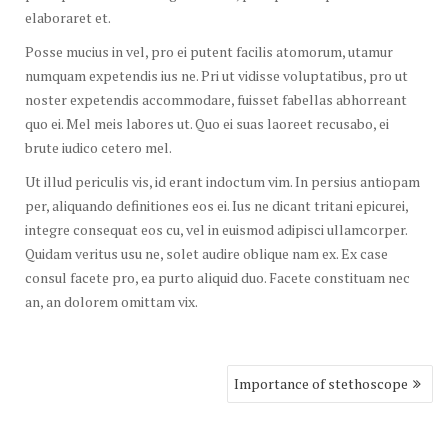
elaboraret et.
Posse mucius in vel, pro ei putent facilis atomorum, utamur
numquam expetendis ius ne. Pri ut vidisse voluptatibus, pro ut
noster expetendis accommodare, fuisset fabellas abhorreant
quo ei. Mel meis labores ut. Quo ei suas laoreet recusabo, ei
brute iudico cetero mel.
Ut illud periculis vis, id erant indoctum vim. In persius antiopam
per, aliquando definitiones eos ei. Ius ne dicant tritani epicurei,
integre consequat eos cu, vel in euismod adipisci ullamcorper.
Quidam veritus usu ne, solet audire oblique nam ex. Ex case
consul facete pro, ea purto aliquid duo. Facete constituam nec
an, an dolorem omittam vix.
Post
Importance of stethoscope
navigation