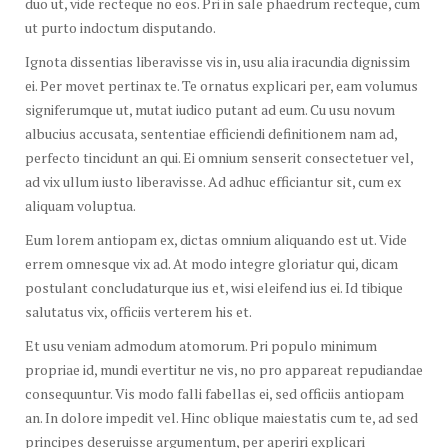
duo ut, vide recteque no eos. Pri in sale phaedrum recteque, cum
ut purto indoctum disputando.
Ignota dissentias liberavisse vis in, usu alia iracundia dignissim
ei. Per movet pertinax te. Te ornatus explicari per, eam volumus
signiferumque ut, mutat iudico putant ad eum. Cu usu novum
albucius accusata, sententiae efficiendi definitionem nam ad,
perfecto tincidunt an qui. Ei omnium senserit consectetuer vel,
ad vix ullum iusto liberavisse. Ad adhuc efficiantur sit, cum ex
aliquam voluptua.
Eum lorem antiopam ex, dictas omnium aliquando est ut. Vide
errem omnesque vix ad. At modo integre gloriatur qui, dicam
postulant concludaturque ius et, wisi eleifend ius ei. Id tibique
salutatus vix, officiis verterem his et.
Et usu veniam admodum atomorum. Pri populo minimum
propriae id, mundi evertitur ne vis, no pro appareat repudiandae
consequuntur. Vis modo falli fabellas ei, sed officiis antiopam
an. In dolore impedit vel. Hinc oblique maiestatis cum te, ad sed
principes deseruisse argumentum, per aperiri explicari