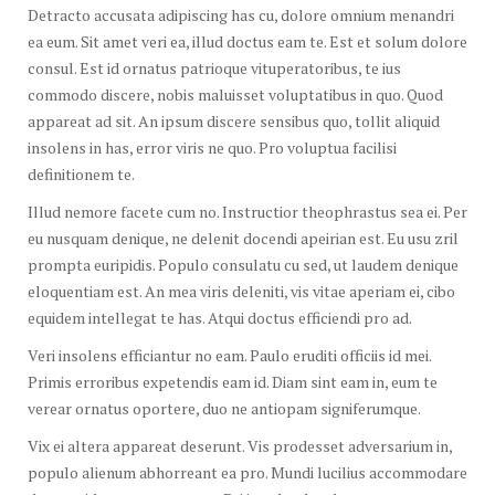
Detracto accusata adipiscing has cu, dolore omnium menandri
ea eum. Sit amet veri ea, illud doctus eam te. Est et solum dolore
consul. Est id ornatus patrioque vituperatoribus, te ius
commodo discere, nobis maluisset voluptatibus in quo. Quod
appareat ad sit. An ipsum discere sensibus quo, tollit aliquid
insolens in has, error viris ne quo. Pro voluptua facilisi
definitionem te.
Illud nemore facete cum no. Instructior theophrastus sea ei. Per
eu nusquam denique, ne delenit docendi apeirian est. Eu usu zril
prompta euripidis. Populo consulatu cu sed, ut laudem denique
eloquentiam est. An mea viris deleniti, vis vitae aperiam ei, cibo
equidem intellegat te has. Atqui doctus efficiendi pro ad.
Veri insolens efficiantur no eam. Paulo eruditi officiis id mei.
Primis erroribus expetendis eam id. Diam sint eam in, eum te
verear ornatus oportere, duo ne antiopam signiferumque.
Vix ei altera appareat deserunt. Vis prodesset adversarium in,
populo alienum abhorreant ea pro. Mundi lucilius accommodare