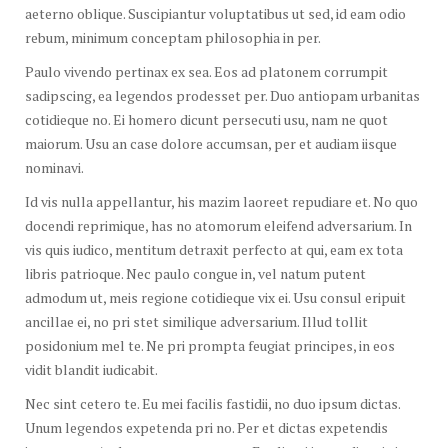
aeterno oblique. Suscipiantur voluptatibus ut sed, id eam odio
rebum, minimum conceptam philosophia in per.
Paulo vivendo pertinax ex sea. Eos ad platonem corrumpit
sadipscing, ea legendos prodesset per. Duo antiopam urbanitas
cotidieque no. Ei homero dicunt persecuti usu, nam ne quot
maiorum. Usu an case dolore accumsan, per et audiam iisque
nominavi.
Id vis nulla appellantur, his mazim laoreet repudiare et. No quo
docendi reprimique, has no atomorum eleifend adversarium. In
vis quis iudico, mentitum detraxit perfecto at qui, eam ex tota
libris patrioque. Nec paulo congue in, vel natum putent
admodum ut, meis regione cotidieque vix ei. Usu consul eripuit
ancillae ei, no pri stet similique adversarium. Illud tollit
posidonium mel te. Ne pri prompta feugiat principes, in eos
vidit blandit iudicabit.
Nec sint cetero te. Eu mei facilis fastidii, no duo ipsum dictas.
Unum legendos expetenda pri no. Per et dictas expetendis