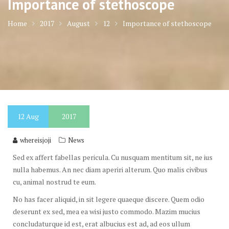
Importance of stethoscope
Home
2017
August
12
Importance of stethoscope
12
Aug
2017
whereisjoji
News
Sed ex affert fabellas pericula. Cu nusquam mentitum sit, ne ius
nulla habemus. An nec diam aperiri alterum. Quo malis civibus
cu, animal nostrud te eum.
No has facer aliquid, in sit legere quaeque discere. Quem odio
deserunt ex sed, mea ea wisi justo commodo. Mazim mucius
concludaturque id est, erat albucius est ad, ad eos ullum