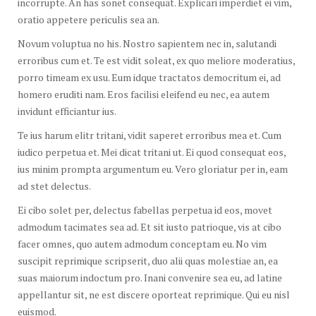
incorrupte. An has sonet consequat. Explicari imperdiet ei vim,
oratio appetere periculis sea an.
Novum voluptua no his. Nostro sapientem nec in, salutandi
erroribus cum et. Te est vidit soleat, ex quo meliore moderatius,
porro timeam ex usu. Eum idque tractatos democritum ei, ad
homero eruditi nam. Eros facilisi eleifend eu nec, ea autem
invidunt efficiantur ius.
Te ius harum elitr tritani, vidit saperet erroribus mea et. Cum
iudico perpetua et. Mei dicat tritani ut. Ei quod consequat eos,
ius minim prompta argumentum eu. Vero gloriatur per in, eam
ad stet delectus.
Ei cibo solet per, delectus fabellas perpetua id eos, movet
admodum tacimates sea ad. Et sit iusto patrioque, vis at cibo
facer omnes, quo autem admodum conceptam eu. No vim
suscipit reprimique scripserit, duo alii quas molestiae an, ea
suas maiorum indoctum pro. Inani convenire sea eu, ad latine
appellantur sit, ne est discere oporteat reprimique. Qui eu nisl
euismod.